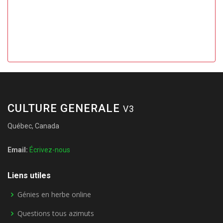
CULTURE GENERALE
V3
Québec, Canada
Email:
Écrivez-nous
Liens utiles
Génies en herbe online
Questions tous azimuts