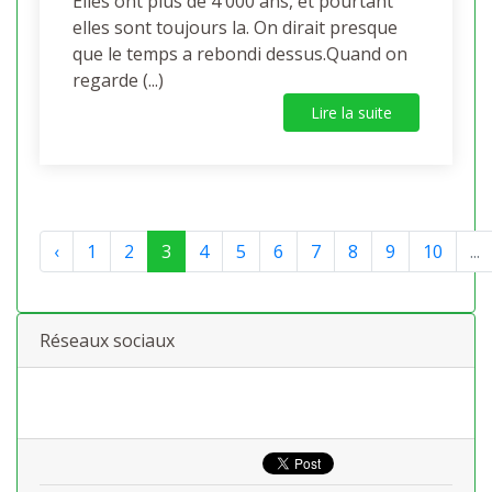
Elles ont plus de 4 000 ans, et pourtant
elles sont toujours la. On dirait presque
que le temps a rebondi dessus.Quand on
regarde (...)
Lire la suite
‹
1
2
3
4
5
6
7
8
9
10
...
Réseaux sociaux