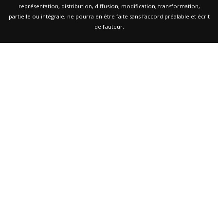
représentation, distribution, diffusion, modification, transformation,
partielle ou intégrale, ne pourra en être faite sans l’accord préalable et écrit
de l'auteur.