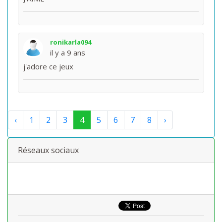
ronikarla094
il y a 9 ans
j'adore ce jeux
‹
1
2
3
4
5
6
7
8
›
Réseaux sociaux