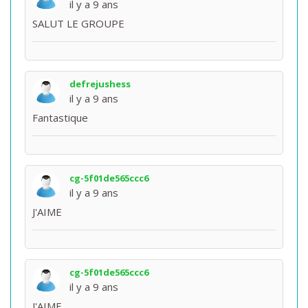
il y a 9 ans
SALUT LE GROUPE
defrejushess
il y a 9 ans
Fantastique
cg-5f01de565ccc6
il y a 9 ans
J'AIME
cg-5f01de565ccc6
il y a 9 ans
J'AIME