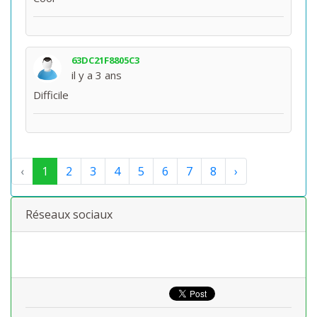
63DC21F8805C3
il y a 3 ans
Difficile
‹
1
2
3
4
5
6
7
8
›
Réseaux sociaux