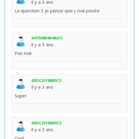
il y a 3 ans
La question 3 je pense que c mal posée
647369B9A4AD5
il y a 3 ans
Pas mal
63DC21F8805C3
il y a 3 ans
Super
63DC21F8805C3
il y a 3 ans
Cool