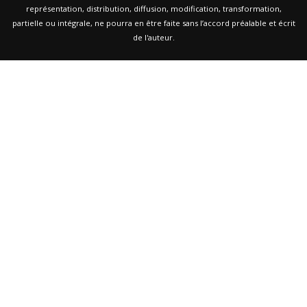
représentation, distribution, diffusion, modification, transformation,
partielle ou intégrale, ne pourra en être faite sans l’accord préalable et écrit
de l'auteur.