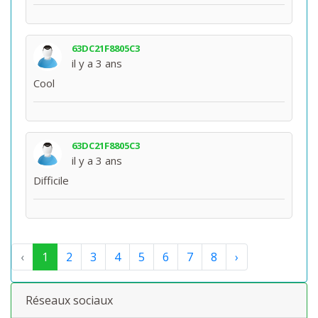
63DC21F8805C3
il y a 3 ans
Cool
63DC21F8805C3
il y a 3 ans
Difficile
‹
1
2
3
4
5
6
7
8
›
Réseaux sociaux