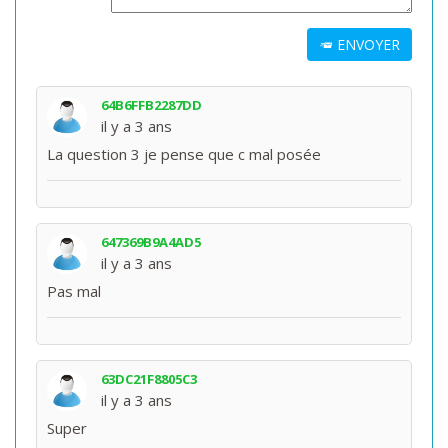
ENVOYER
64B6FFB2287DD
il y a 3 ans
La question 3 je pense que c mal posée
647369B9A4AD5
il y a 3 ans
Pas mal
63DC21F8805C3
il y a 3 ans
Super