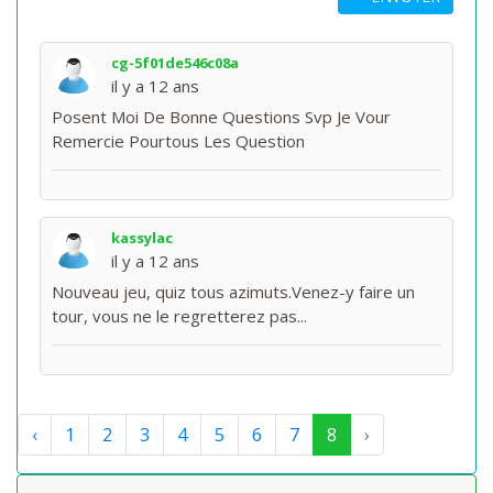
cg-5f01de546c08a
il y a 12 ans
Posent Moi De Bonne Questions Svp Je Vour
Remercie Pourtous Les Question
kassylac
il y a 12 ans
Nouveau jeu, quiz tous azimuts.Venez-y faire un
tour, vous ne le regretterez pas...
‹
1
2
3
4
5
6
7
8
›