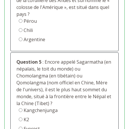
de la cordillère des Andes et surnommé le «
colosse de l'Amérique », est situé dans quel
pays ?
Pérou
Chili
Argentine
Question 5
: Encore appelé Sagarmatha (en
népalais, le toit du monde) ou
Chomolangma (en tibétain) ou
Qomolangma (nom officiel en Chine, Mère
de l'univers), il est le plus haut sommet du
monde, situé à la frontière entre le Népal et
la Chine (Tibet) ?
Kangchenjunga
K2
Everest