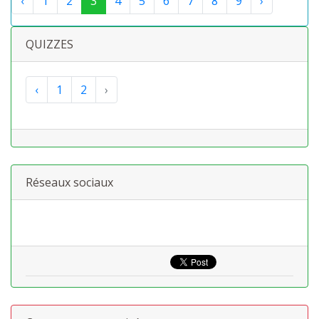
‹
1
2
3
4
5
6
7
8
9
›
QUIZZES
‹
1
2
›
Réseaux sociaux