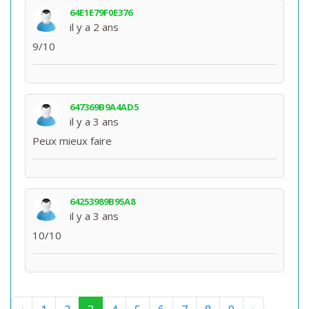
64E1E79F0E376
il y a 2 ans
9/10
647369B9A4AD5
il y a 3 ans
Peux mieux faire
64253989B95A8
il y a 3 ans
10/10