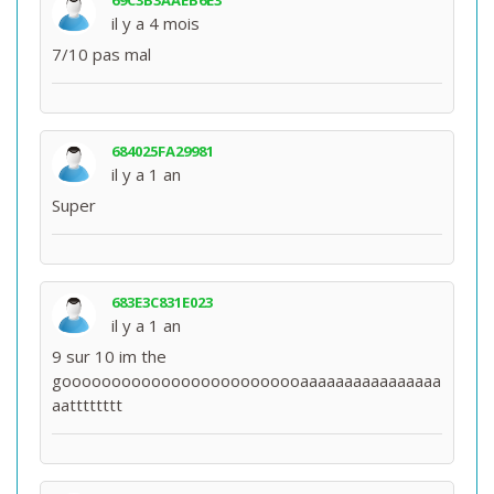
69C3B3AAEB6E3
il y a 4 mois
7/10 pas mal
684025FA29981
il y a 1 an
Super
683E3C831E023
il y a 1 an
9 sur 10 im the
gooooooooooooooooooooooooaaaaaaaaaaaaaaaa
aatttttttt